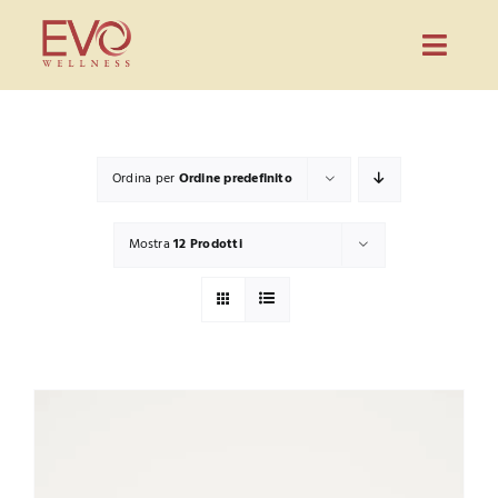
Salta
al
Toggl
contenuto
Navig
Prodotti
Evo Wellness
Ordina per
Ordine predefinito
Guida
Mostra
12 Prodotti
Blog
Partnership
Contatti
CONFIGURA PREVENTIVO