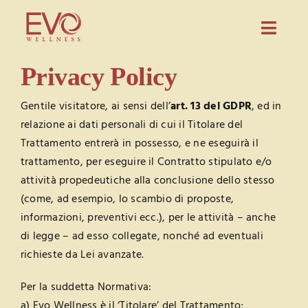
Salta
al
Toggl
contenuto
Navig
Prodotti
Privacy Policy
Evo Wellness
Gentile visitatore, ai sensi dell’
art. 13 del GDPR
, ed in
relazione ai dati personali di cui il Titolare del
Guida
Trattamento entrerà in possesso, e ne eseguirà il
trattamento, per eseguire il Contratto stipulato e/o
Blog
attività propedeutiche alla conclusione dello stesso
Partnership
(come, ad esempio, lo scambio di proposte,
informazioni, preventivi ecc.), per le attività – anche
Contatti
di legge – ad esso collegate, nonché ad eventuali
richieste da Lei avanzate.
CONFIGURA PREVENTIVO
Per la suddetta Normativa:
a) Evo Wellness è il ‘Titolare’ del Trattamento;