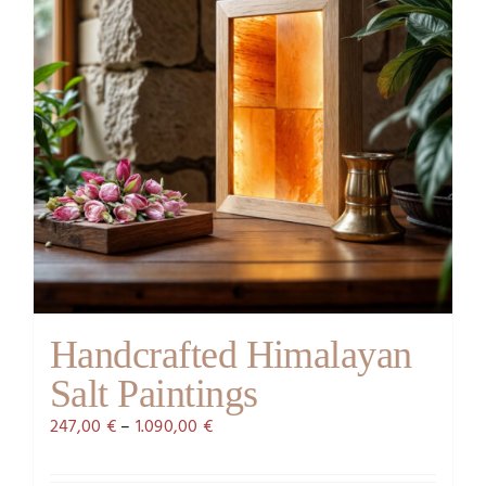
Handcrafted Himalayan
Salt Paintings
247,00
€
–
1.090,00
€