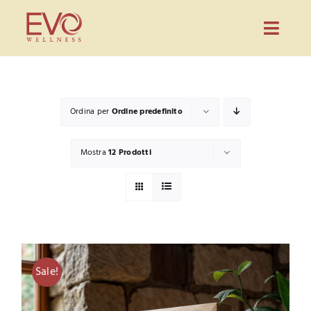
Salta
al
Toggl
contenuto
Navig
Prodotti
Evo Wellness
Ordina per
Ordine predefinito
Guida
Mostra
12 Prodotti
Blog
Partnership
Contatti
CONFIGURA PREVENTIVO
Sale!