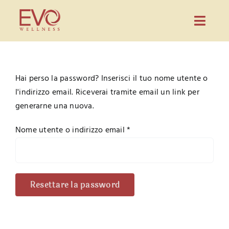
Salta
al
Toggl
contenuto
Navig
Prodotti
Evo Wellness
Hai perso la password? Inserisci il tuo nome utente o
l'indirizzo email. Riceverai tramite email un link per
Guida
generarne una nuova.
Blog
Richiesto
Nome utente o indirizzo email
*
Partnership
Contatti
Resettare la password
CONFIGURA PREVENTIVO