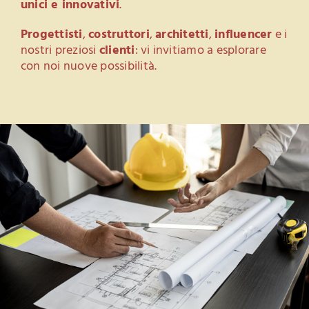
unici e innovativi
.
Progettisti
,
costruttori
,
architetti
,
influencer
e i
nostri preziosi
clienti
: vi invitiamo a esplorare
con noi nuove possibilità.