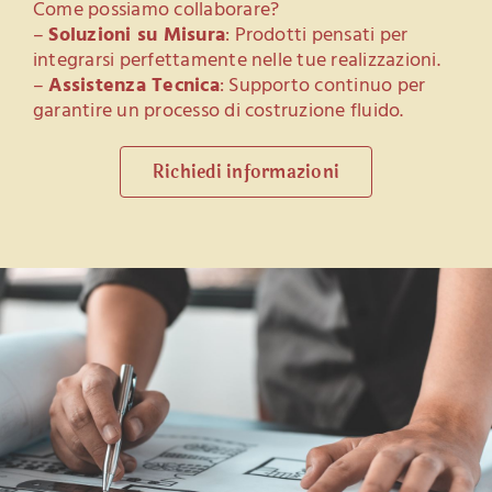
Come possiamo collaborare?
–
Soluzioni su Misura
: Prodotti pensati per
integrarsi perfettamente nelle tue realizzazioni.
–
Assistenza Tecnica
: Supporto continuo per
garantire un processo di costruzione fluido.
Richiedi informazioni