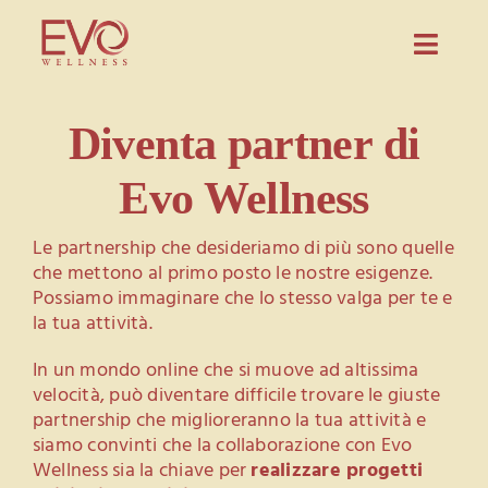
Salta
al
Toggl
contenuto
Navig
Prodotti
Diventa partner di
Evo Wellness
Evo Wellness
Guida
Le partnership che desideriamo di più sono quelle
Blog
che mettono al primo posto le nostre esigenze.
Possiamo immaginare che lo stesso valga per te e
Partnership
la tua attività.
Contatti
In un mondo online che si muove ad altissima
velocità, può diventare difficile trovare le giuste
CONFIGURA PREVENTIVO
partnership che miglioreranno la tua attività e
siamo convinti che la collaborazione con Evo
Wellness sia la chiave per
realizzare progetti