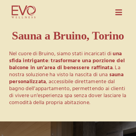
Salta
al
Toggl
contenuto
Naviga
Sauna a Bruino, Torino
Prodotti
Nel cuore di Bruino, siamo stati incaricati di
una
Evo Wellness
sfida intrigante
:
trasformare una porzione del
balcone in un’area di benessere raffinata
. La
Guida
nostra soluzione ha visto la nascita di una
sauna
personalizzata
, accessibile direttamente dal
bagno dell’appartamento, permettendo ai clienti
Blog
di vivere un’esperienza spa senza dover lasciare la
comodità della propria abitazione.
Partnership
Contatti