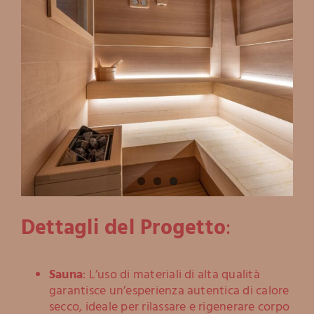
Dettagli del Progetto
:
Sauna
: L’uso di materiali di alta qualità
garantisce un’esperienza autentica di calore
secco, ideale per rilassare e rigenerare corpo