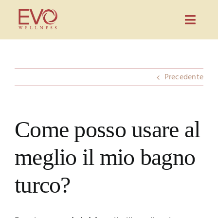
Salta
al
Toggl
contenuto
Navig
Prodotti
Evo Wellness
Precedente
Guida
Blog
Come posso usare al
Partnership
meglio il mio bagno
Contatti
turco?
CONFIGURA PREVENTIVO