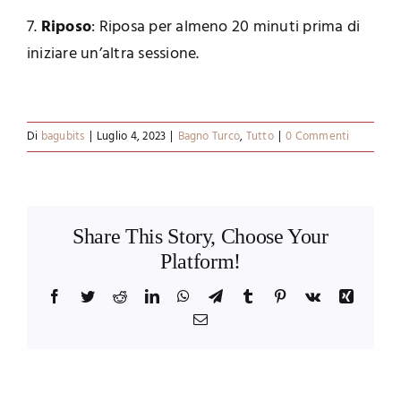
7.
Riposo
: Riposa per almeno 20 minuti prima di
iniziare un’altra sessione.
Di
bagubits
|
Luglio 4, 2023
|
Bagno Turco
,
Tutto
|
0 Commenti
Share This Story, Choose Your
Platform!
Facebook
Twitter
Reddit
LinkedIn
WhatsApp
Telegram
Tumblr
Pinterest
Vk
Xing
Email