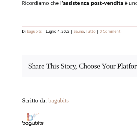
Ricordiamo che l
‘assistenza post-vendita
è uno
Di
bagubits
|
Luglio 4, 2023
|
Sauna
,
Tutto
|
0 Commenti
Share This Story, Choose Your Platfo
Scritto da:
bagubits