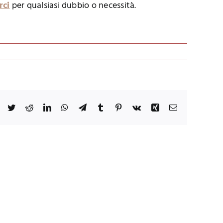
rci
per qualsiasi dubbio o necessità.
Facebook
Twitter
Reddit
LinkedIn
WhatsApp
Telegram
Tumblr
Pinterest
Vk
Xing
Email