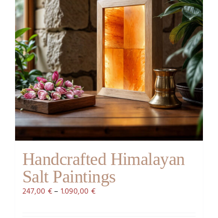
Handcrafted Himalayan
Salt Paintings
247,00
€
–
1.090,00
€