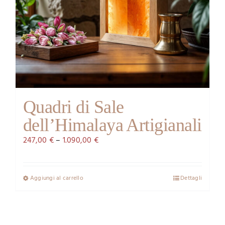
Quadri di Sale
dell’Himalaya Artigianali
247,00
€
–
1.090,00
€
Aggiungi al carrello
Dettagli