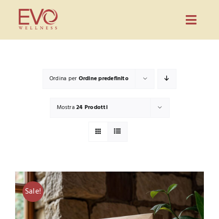
Salta
al
Toggl
contenuto
Navig
Prodotti
Evo Wellness
Ordina per
Ordine predefinito
Guida
Mostra
24 Prodotti
Blog
Partnership
Contatti
CONFIGURA PREVENTIVO
Sale!